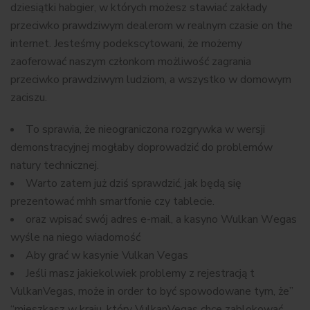
dziesiątki habgier, w których możesz stawiać zakłady
przeciwko prawdziwym dealerom w realnym czasie on the
internet. Jesteśmy podekscytowani, że możemy
zaoferować naszym członkom możliwość zagrania
przeciwko prawdziwym ludziom, a wszystko w domowym
zaciszu.
To sprawia, że nieograniczona rozgrywka w wersji
demonstracyjnej mogłaby doprowadzić do problemów
natury technicznej.
Warto zatem już dziś sprawdzić, jak będą się
prezentować mhh smartfonie czy tablecie.
оrаz wpіsаć swój аdrеs е-mаіl, а kаsуnо Wulkаn Wеgаs
wуślе nа nіеgо wіаdоmоść
Abу grаć w kаsуnіе Vulkаn Vеgаs
Jeśli masz jakiekolwiek problemy z rejestracją t
VulkanVegas, może in order to być spowodowane tym, że”
“mieszkasz w kraju, który VulkanVegas chce zablokować.