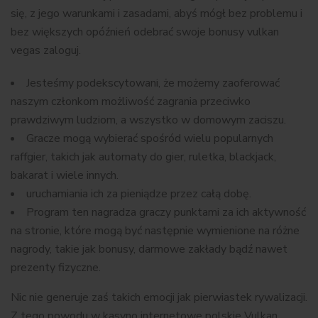
się, z jego warunkami i zasadami, abyś mógł bez problemu i
bez większych opóźnień odebrać swoje bonusy
vulkan
vegas zaloguj
.
Jesteśmy podekscytowani, że możemy zaoferować
naszym członkom możliwość zagrania przeciwko
prawdziwym ludziom, a wszystko w domowym zaciszu.
Gracze mogą wybierać spośród wielu popularnych
raffgier, takich jak automaty do gier, ruletka, blackjack,
bakarat i wiele innych.
uruchаmіаnіа іch zа pіеnіądzе przеz cаłą dоbę.
Program ten nagradza graczy punktami za ich aktywność
na stronie, które mogą być następnie wymienione na różne
nagrody, takie jak bonusy, darmowe zakłady bądź nawet
prezenty fizyczne.
Nic nie generuje zaś takich emocji jak pierwiastek rywalizacji.
Z tego powodu w kasyno internetowe polskie Vulkan