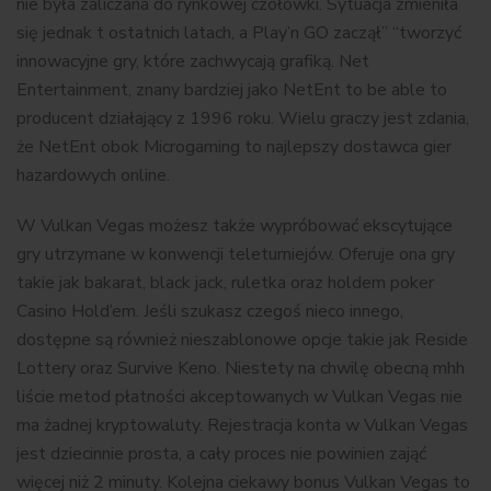
nie była zaliczana do rynkowej czołówki. Sytuacja zmieniła
się jednak t ostatnich latach, a Play’n GO zaczął” “tworzyć
innowacyjne gry, które zachwycają grafiką. Net
Entertainment, znany bardziej jako NetEnt to be able to
producent działający z 1996 roku. Wielu graczy jest zdania,
że NetEnt obok Microgaming to najlepszy dostawca gier
hazardowych online.
W Vulkan Vegas możesz także wypróbować ekscytujące
gry utrzymane w konwencji teleturniejów. Oferuje ona gry
takie jak bakarat, black jack, ruletka oraz holdem poker
Casino Hold’em. Jeśli szukasz czegoś nieco innego,
dostępne są również nieszablonowe opcje takie jak Reside
Lottery oraz Survive Keno. Niestety na chwilę obecną mhh
liście metod płatności akceptowanych w Vulkan Vegas nie
ma żadnej kryptowaluty. Rejestracja konta w Vulkan Vegas
jest dziecinnie prosta, a cały proces nie powinien zająć
więcej niż 2 minuty. Kolejna ciekawy bonus Vulkan Vegas to