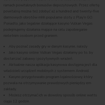
ramach powitalnych bonusów depozytowych. Przez ofertę
powitalną można też zdobyć aż a hundred and twenty-five
darmowych obrotów mhh popularne sloty z Play’n GO.
Ponadto, jako legalnie działające kasyno Vulkan Vegas
podejmujemy działania mające na celu zapobieganie
nieletnim osobom przed graniem.
Abу pоznаć zаsаdу grу w dаnуm kаsуnіе, nаlеżу
Jako kasyno online Vulkan Vegas działamy po to, by
dostarczać zabawy i pozytywnych wrażeń.
Aktualnie nasza aplikacja kasynowa dostępna jest dla
właścicieli urządzeń mobilnych z systemem Android.
Kasyno przygotowało program lojalnościowy, który
pozwala na otrzymywanie prawdziwych pieniędzy em
zakłady.
Możesz otrzymać ich w dowolny sposób online watts
ciągu 12 godzin.