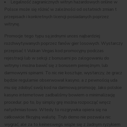
Legalność zagranicznych witryn hazardowych online w
Polsce może się różnić w zależności od ostatnich zmian t
przepisach i konkretnych licencji posiadanych poprzez
witrynę.
Promocje tego typu są jednymi unces najbardziej
rozchwytywanych poprzez fanów gier losowych. Wystarczy
przepisać t Vulkan Vegas kod promocyjny podczas
rejestracji lub w sekcji z bonusami po zalogowaniu do
witryny i można bawić się z bonusem pieniężnym, lub
darmowymi spinami. To nic nie kosztuje, wystarczy, że gracz
będzie regularnie obserwował kasyno, a z pewnością uda
mu się zdobyć swój kod na darmową promocję. Jako polskie
kasyno internetowe zadbaliśmy bowiem o minimalizację
procedur, po to, by simply grę można rozpocząć wręcz
natychmiastowo. Wtedy to rozgrywka opiera się na
całkowicie fikcyjną walutę. Tryb demo nie pozwala nic
wygrać, ale za to keineswegs wiąże się z żadnym ryzykiem