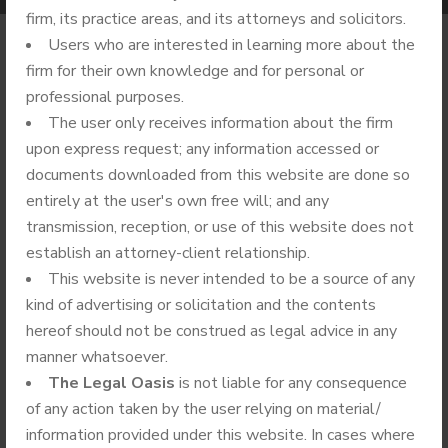
firm, its practice areas, and its attorneys and solicitors.
Users who are interested in learning more about the
firm for their own knowledge and for personal or
professional purposes.
BY
ADMIN
SEPTEMBER 11, 2024
The user only receives information about the firm
upon express request; any information accessed or
NO COMMENTS
BUSINESS LAW
documents downloaded from this website are done so
entirely at the user's own free will; and any
Vulkan Vegas Recenzja 2024: 6000 Zł I 150 Darmowych
transmission, reception, or use of this website does not
Spinów
establish an attorney-client relationship.
Bonusy I
This website is never intended to be a source of any
kind of advertising or solicitation and the contents
hereof should not be construed as legal advice in any
Actually
manner whatsoever.
The Legal Oasis
is not liable for any consequence
of any action taken by the user relying on material/
Promocje W
information provided under this website. In cases where