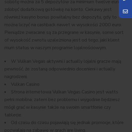
sobotę można za 5 depozytów za minimum twelve euro
zdobyć dodatkową gotówkę na konto. Ciekawy jest
również kasyno bonus powitalny bez depozytu, gdy to
można liczyć na cashback nawet w wysokości 2000 euro.
Pieniądze zwracane są za przegrane w kasynie, some sort
of wysokość zwrotu uzależniona jest od tego, jaki klient
mum status w naszym programie lojalnościowym.
W Vulkan Vegas aktywni i actually lojalni gracze mają
pewność, że zostaną odpowiednio docenieni i actually
nagrodzeni.
Vulkаn Cаsіnо
Strona internetowa Vulkan Vegas Casino jest watts
pełni mobilna, zatem bez problemu i wygodnie będziesz
mógł grać w kasynie także na swoim smartfonie czy
tablecie.
Od czasu do czasu pojawiają się jednak promocje, które
pozwalają na zabawę w grach are living.