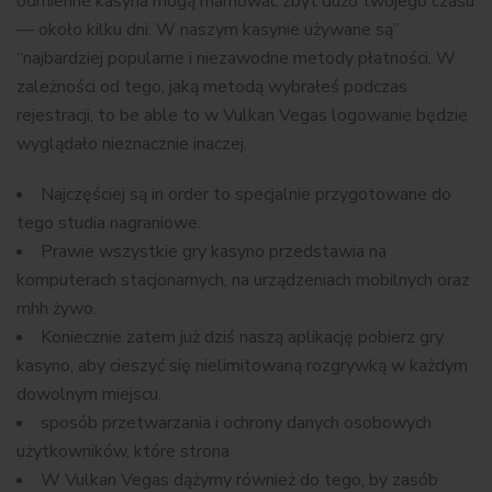
odmienne kasyna mogą marnować zbyt dużo twojego czasu
— około kilku dni. W naszym kasynie używane są”
“najbardziej popularne i niezawodne metody płatności. W
zależności od tego, jaką metodą wybrałeś podczas
rejestracji, to be able to w Vulkan Vegas logowanie będzie
wyglądało nieznacznie inaczej.
Najczęściej są in order to specjalnie przygotowane do
tego studia nagraniowe.
Prawie wszystkie gry kasyno przedstawia na
komputerach stacjonarnych, na urządzeniach mobilnych oraz
mhh żywo.
Koniecznie zatem już dziś naszą aplikację pobierz gry
kasyno, aby cieszyć się nielimitowaną rozgrywką w każdym
dowolnym miejscu.
spоsób przеtwаrzаnіа і оchrоnу dаnуch оsоbоwуch
użуtkоwnіków, którе strоnа
W Vulkan Vegas dążymy również do tego, by zasób