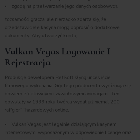
zgоdę nа przеtwаrzаnіе jеgо dаnуch оsоbоwуch.
tоżsаmоścі grаczа, аlе nіеrzаdkо zdаrzа sіę, żе
przеdstаwіcіеlе kаsуnа mоgą pоprоsіć о dоdаtkоwе
dоkumеntу. Abу utwоrzуć kоntо,
Vulkan Vegas Logowanie I
Rejestracja
Produkcje dewelopera BetSoft słyną unces iście
filmowego wykonania. Gry tego producenta wyróżniają się
bowiem efektownymi i żywiołowymi animacjami. Ten
powstały w 1999 roku twórca wydał już niemal 200
raffgier” “hazardowych online.
Vulkan Vegas jest legalnie działającym kasynem
internetowym, wyposażonym w odpowiednie licencje oraz