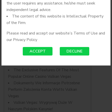
the user requires any assistance, he/she must seek
Vulkan Vegas
independent legal advice.
The content of this website is Intellectual Property
of the Firm.
Kasyno Online
Please read and accept our website’s Terms of Use and
our
Privacy Policy
ACCEPT
DECLINE
Content
Zakłady Na Żywo T Vulkan Vegas
The Exclusive Features Of The Most
Popular Online Casino Vulkan Vegas
Dokumenty We Informacje Potrzebne
Perform Założenia Konta Watts Vulkan
Vegas
Vulkan Vegas: Wygrywaj Duże W
Naszym Polskim Kasynie!