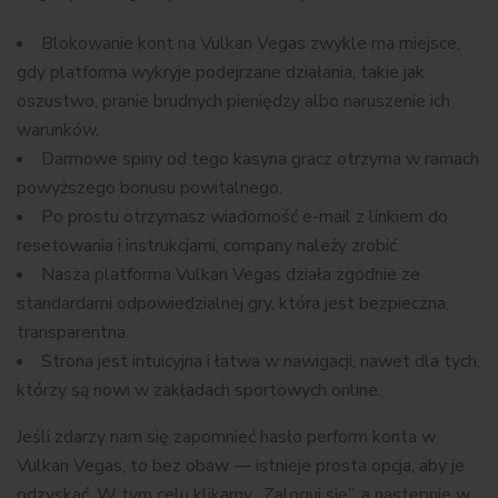
Blokowanie kont na Vulkan Vegas zwykle ma miejsce,
gdy platforma wykryje podejrzane działania, takie jak
oszustwo, pranie brudnych pieniędzy albo naruszenie ich
warunków.
Darmowe spiny od tego kasyna gracz otrzyma w ramach
powyższego bonusu powitalnego.
Po prostu otrzymasz wiadomość e-mail z linkiem do
resetowania i instrukcjami, company należy zrobić.
Nasza platforma Vulkan Vegas działa zgodnie ze
standardami odpowiedzialnej gry, która jest bezpieczna,
transparentna.
Strona jest intuicyjna i łatwa w nawigacji, nawet dla tych,
którzy są nowi w zakładach sportowych online.
Jeśli zdarzy nam się zapomnieć hasło perform konta w
Vulkan Vegas, to bez obaw — istnieje prosta opcja, aby je
odzyskać. W tym celu klikamy „Zaloguj się”, a następnie w