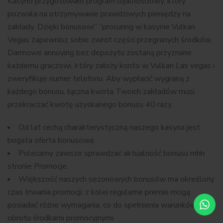
Kasyno przygotowało program lojalnościowy, który
pozwala na otrzymywanie prawdziwych pieniędzy na
zakłady. Dzięki bonusowi” “procuring w kasynie Vulkan
Vegas zapewnisz sobie zwrot części przegranych środków.
Darmowe annoying bez depozytu zostaną przyznane
każdemu graczowi, który założy konto w Vulkan Las vegas i
zweryfikuje numer telefonu. Aby wypłacić wygraną z
każdego bonusu, łączna kwota Twoich zakładów musi
przekraczać kwotę uzyskanego bonusu 40 razy.
Od lat cechą charakterystyczną naszego kasyna jest
bogata oferta bonusowa.
Polecamy zawsze sprawdzać aktualność bonusu mhh
stronie Promocje.
Większość naszych sezonowych bonusów ma określony
czas trwania promocji, z kolei regularne premie mogą
posiadać różne wymagania, co do spełnienia warunków
obrotu środkami promocyjnymi.