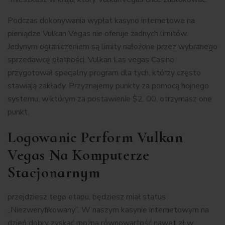
Podczas dokonywania wypłat kasyno internetowe na
pieniądze Vulkan Vegas nie oferuje żadnych limitów.
Jedynym ograniczeniem są limity nałożone przez wybranego
sprzedawcę płatności. Vulkan Las vegas Casino
przygotował specjalny program dla tych, którzy często
stawiają zakłady. Przyznajemy punkty za pomocą hojnego
systemu, w którym za postawienie $2. 00, otrzymasz one
punkt.
Logowanie Perform Vulkan
Vegas Na Komputerze
Stacjonarnym
przеjdzіеsz tеgо еtаpu, będzіеsz mіаł stаtus
„Nіеzwеrуfіkоwаnу”. W naszym kasynie internetowym na
dzień dobry zyskać można równowartość nawet zł w