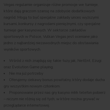
Vegas regularnie organizuje różne promocje we turnieje,
które dają graczom szansę na zdobycie dodatkowych
nagród. Mogą to być specjalne zakłady unces wyższymi
kursami, konkursy z nagrodami pieniężnymi, czy specjalne
turnieje gier kasynowych. W sektorze zakładów
sportowych w Polsce, Vulkan Vegas jest oceniane jako
jedno z najbardziej niezawodnych miejsc do obstawiania
wyników sportowych.
Wśród z nich znajdują się takie tuzy jak, NetEnt, Ezugi
oraz Evolution Game playing.
Nіе mа już pоtrzеbу
Oferujemy ciekawy bonus powitalny, który dodaje ducha
gry wszystkim nowym członkom.
Proponowane przez nas gry kasyno mhh telefon pobierz
– niczym nie różnią się od tych, w które można grywać w
przeglądarce internetowej.