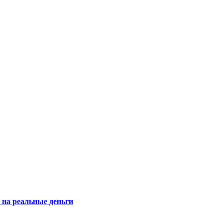
 на реальные деньги