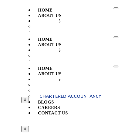
HOME
ABOUT US
SERVICES
LEGAL
COMPANY SECRETARY
CHARTERED ACCOUNTANCY
HOME
BLOGS
ABOUT US
CAREERS
SERVICES
CONTACT US
LEGAL
COMPANY SECRETARY
CHARTERED ACCOUNTANCY
HOME
X
BLOGS
ABOUT US
CAREERS
SERVICES
CONTACT US
LEGAL
COMPANY SECRETARY
CHARTERED ACCOUNTANCY
X
BLOGS
CAREERS
CONTACT US
X