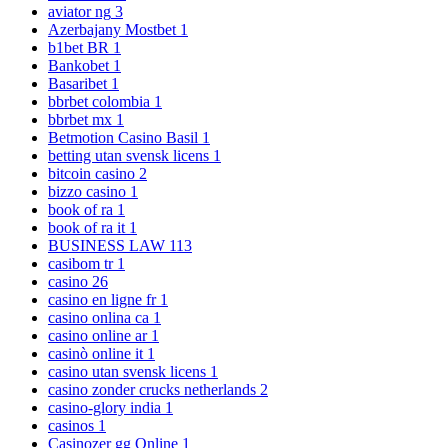
aviator ng
3
Azerbajany Mostbet
1
b1bet BR
1
Bankobet
1
Basaribet
1
bbrbet colombia
1
bbrbet mx
1
Betmotion Casino Basil
1
betting utan svensk licens
1
bitcoin casino
2
bizzo casino
1
book of ra
1
book of ra it
1
BUSINESS LAW
113
casibom tr
1
casino
26
casino en ligne fr
1
casino onlina ca
1
casino online ar
1
casinò online it
1
casino utan svensk licens
1
casino zonder crucks netherlands
2
casino-glory india
1
casinos
1
Casinozer gg Online
1