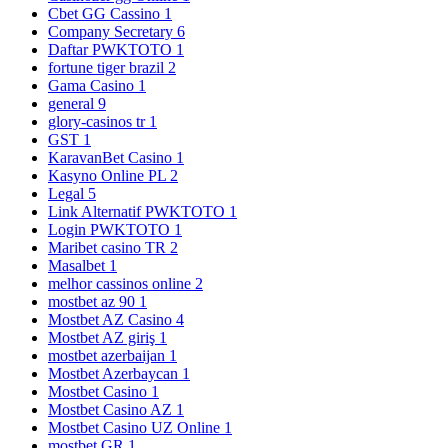
Cbet GG Cassino
1
Company Secretary
6
Daftar PWKTOTO
1
fortune tiger brazil
2
Gama Casino
1
general
9
glory-casinos tr
1
GST
1
KaravanBet Casino
1
Kasyno Online PL
2
Legal
5
Link Alternatif PWKTOTO
1
Login PWKTOTO
1
Maribet casino TR
2
Masalbet
1
melhor cassinos online
2
mostbet az 90
1
Mostbet AZ Casino
4
Mostbet AZ giriş
1
mostbet azerbaijan
1
Mostbet Azerbaycan
1
Mostbet Casino
1
Mostbet Casino AZ
1
Mostbet Casino UZ Online
1
mostbet GR
1