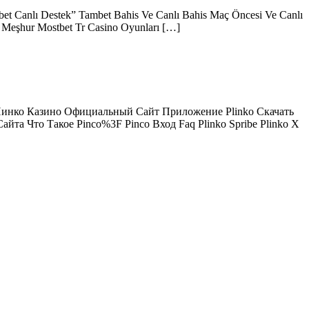
ambet Canlı Destek” Tambet Bahis Ve Canlı Bahis Maç Öncesi Ve Canlı
k Meşhur Mostbet Tr Casino Oyunları […]
 Пинко Казино Официальный Сайт Приложение Plinko Скачать
йта Что Такое Pinco%3F Pinco Вход Faq Plinko Spribe Plinko X