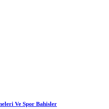
eleri Ve Spor Bahisler