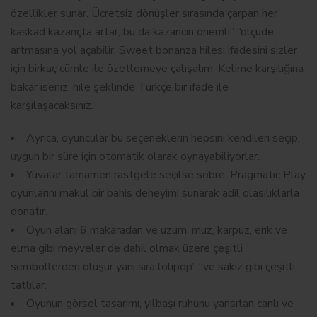
özellikler sunar. Ücretsiz dönüşler sırasında çarpan her
kaskad kazançta artar, bu da kazancın önemli” “ölçüde
artmasına yol açabilir. Sweet bonanza hilesi ifadesini sizler
için birkaç cümle ile özetlemeye çalışalım. Kelime karşılığına
bakar iseniz, hile şeklinde Türkçe bir ifade ile
karşılaşacaksınız.
Ayrıca, oyuncular bu seçeneklerin hepsini kendileri seçip,
uygun bir süre için otomatik olarak oynayabiliyorlar.
Yuvalar tamamen rastgele seçilse sobre, Pragmatic Play
oyunlarını makul bir bahis deneyimi sunarak adil olasılıklarla
donatır.
Oyun alanı 6 makaradan ve üzüm, muz, karpuz, erik ve
elma gibi meyveler de dahil olmak üzere çeşitli
sembollerden oluşur yanı sıra lolipop” “ve sakız gibi çeşitli
tatlılar.
Oyunun görsel tasarımı, yılbaşı ruhunu yansıtan canlı ve