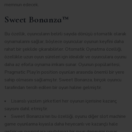
memnun edecek.
Sweet Bonanza™
Bu özellik, oyuncuların belirli sayıda dönüşü otomatik olarak
oynamalarını sağlar, böylece oyuncular oyunun keyfini daha
rahat bir şekilde çıkarabilirler. Otomatik Oynatma özelliği,
özellikle uzun oyun süreleri için idealdir ve oyunculara oyunu
daha az eforla oynama imkanı sunar. Oyunun popülaritesi,
Pragmatic Play’in position oyunları arasında önemli bir yere
sahip olmasını sağlamıştır. Sweet Bonanza, birçok oyuncu
tarafından tercih edilen bir oyun haline gelmiştir.
Lisanslı yazılım şirketleri her oyunun içerisine kazanç
sayısını dahil etmiştir.
Sweet Bonanza’nın bu özelliği, oyunu diğer slot machine
game oyunlarına kıyasla daha heyecanlı ve kazançlı hale
getirir ve oyunculara unutulmaz bir oyun deneyimi sunar.