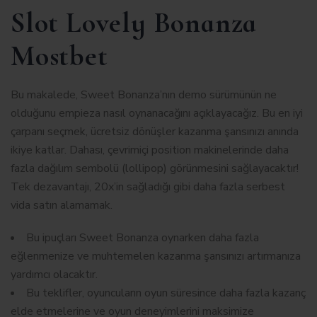
Slot Lovely Bonanza
Mostbet
Bu makalede, Sweet Bonanza’nın demo sürümünün ne
olduğunu empieza nasıl oynanacağını açıklayacağız. Bu en iyi
çarpanı seçmek, ücretsiz dönüşler kazanma şansınızı anında
ikiye katlar. Dahası, çevrimiçi position makinelerinde daha
fazla dağılım sembolü (lollipop) görünmesini sağlayacaktır!
Tek dezavantajı, 20x’in sağladığı gibi daha fazla serbest
vida satın alamamak.
Bu ipuçları Sweet Bonanza oynarken daha fazla
eğlenmenize ve muhtemelen kazanma şansınızı artırmanıza
yardımcı olacaktır.
Bu teklifler, oyuncuların oyun süresince daha fazla kazanç
elde etmelerine ve oyun deneyimlerini maksimize