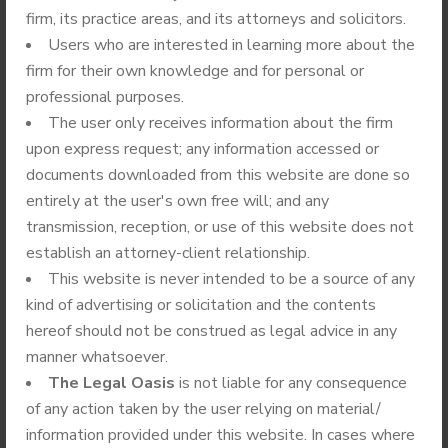
firm, its practice areas, and its attorneys and solicitors.
Users who are interested in learning more about the
firm for their own knowledge and for personal or
BY
ADMIN
SEPTEMBER 16, 2024
professional purposes.
NO COMMENTS
The user only receives information about the firm
SWEET BONANZA TR
upon express request; any information accessed or
Sweet Bonanza Oyunu Çevrimiçi Kumarhanedeki Slotların
documents downloaded from this website are done so
Resmi Sitesi”
entirely at the user's own free will; and any
transmission, reception, or use of this website does not
Resmi Web
establish an attorney-client relationship.
This website is never intended to be a source of any
kind of advertising or solicitation and the contents
Sitesi Çevrimiçi
hereof should not be construed as legal advice in any
manner whatsoever.
The Legal Oasis
is not liable for any consequence
Oyna,
of any action taken by the user relying on material/
information provided under this website. In cases where