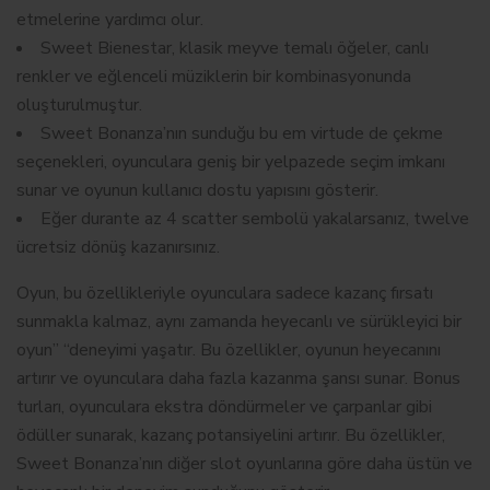
etmelerine yardımcı olur.
Sweet Bienestar, klasik meyve temalı öğeler, canlı
renkler ve eğlenceli müziklerin bir kombinasyonunda
oluşturulmuştur.
Sweet Bonanza’nın sunduğu bu em virtude de çekme
seçenekleri, oyunculara geniş bir yelpazede seçim imkanı
sunar ve oyunun kullanıcı dostu yapısını gösterir.
Eğer durante az 4 scatter sembolü yakalarsanız, twelve
ücretsiz dönüş kazanırsınız.
Oyun, bu özellikleriyle oyunculara sadece kazanç fırsatı
sunmakla kalmaz, aynı zamanda heyecanlı ve sürükleyici bir
oyun” “deneyimi yaşatır. Bu özellikler, oyunun heyecanını
artırır ve oyunculara daha fazla kazanma şansı sunar. Bonus
turları, oyunculara ekstra döndürmeler ve çarpanlar gibi
ödüller sunarak, kazanç potansiyelini artırır. Bu özellikler,
Sweet Bonanza’nın diğer slot oyunlarına göre daha üstün ve