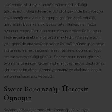
sitelerinde, slot oyunları bölümüne dahil edildiği
görülecektir. Bazı sitelerde, 3D slot şeklinde bir kategori
hazırlandığı ve oyunun bu grupp içerisine dahil edildiği
görülebilir. Buna karşılık, bazı siteler dünyada en fazla
oynanan, en popüler olan oyun olması nedeni ile bu oyun
seçeneğini ana ekrana yerleştirmektedir. Ana sayfa açılır,
yine genelde ana sayfanın sobre üst bölümünde, peş peşe
sıralanmış hizmet seçeneklerinin içerisine, doğrudan oyun
isminin yerleştirildiği görülür. Sadece oyun ismini görmek,
oyun ismi üzerinden tıklama işlemini yapmaktır. Başlatmak
için, spin satın alma işlemini yapmanız ve akabinde, başla
butonuna basmanız yeterlidir.
Sweet Bonanza’yı Ücretsiz
Oynayın
Kazancınız hangi sembollere konacağınıza ve aynı