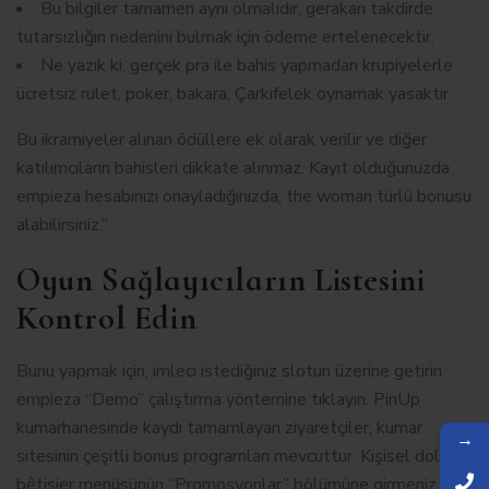
Bu bilgiler tamamen aynı olmalıdır, gerakan takdirde
tutarsızlığın nedenini bulmak için ödeme ertelenecektir.
Ne yazık ki, gerçek pra ile bahis yapmadan krupiyelerle
ücretsiz rulet, poker, bakara, Çarkıfelek oynamak yasaktır.
Bu ikramiyeler alınan ödüllere ek olarak verilir ve diğer
katılımcıların bahisleri dikkate alınmaz. Kayıt olduğunuzda
empieza hesabınızı onayladığınızda, the woman türlü bonusu
alabilirsiniz.”
Oyun Sağlayıcıların Listesini
Kontrol Edin
Bunu yapmak için, imleci istediğiniz slotun üzerine getirin
empieza “Demo” çalıştırma yöntemine tıklayın. PinUp
kumarhanesinde kaydı tamamlayan ziyaretçiler, kumar
→
sitesinin çeşitli bonus programları mevcuttur. Kişisel dolabın
bêtisier menüsünün “Promosyonlar” bölümüne girmeniz