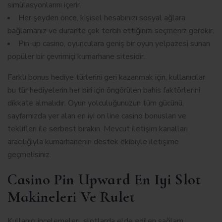
simülasyonlarını içerir.
Her şeyden önce, kişisel hesabınızı sosyal ağlara
bağlamanız ve durante çok tercih ettiğinizi seçmeniz gerekir.
Pin-up casino, oyunculara geniş bir oyun yelpazesi sunan
popüler bir çevrimiçi kumarhane sitesidir.
Farklı bonus hediye türlerini geri kazanmak için, kullanıcılar
bu tür hediyelerin her biri için öngörülen bahis faktörlerini
dikkate almalıdır. Oyun yolculuğunuzun tüm gücünü,
sayfamızda yer alan en iyi on line casino bonusları ve
teklifleri ile serbest bırakın. Mevcut iletişim kanalları
aracılığıyla kumarhanenin destek ekibiyle iletişime
geçmelisiniz.
Casino Pin Upward En Iyi Slot
Makineleri Ve Rulet
Kullanıcı incelemeleri, slotlarda elde edilen sağlam