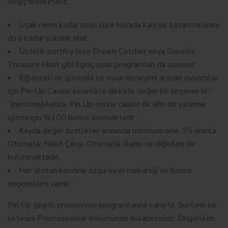
değiştirebilirsiniz.
Uçak nenni kadar uzun süre havada kalırsa, kazanma oranı
da u kadar yüksek olur.
Üstelik portföy bize Dream Catcher veya Gonzo’s
Treasure Hunt gibi ilginç oyun programları da sunuyor.
Eğlenceli ve güvenilir bir oyun deneyimi arayan oyuncular
için Pin-Up Casino kesinlikle dikkate değer bir seçenektir.”
“[newline]Ayrıca, Pin Up online casino ilk afin de yatırma
işlemi için %100 bonus sunmaktadır.
Kayda değer özellikler arasında minimum one, 35 oranla
Otomatik Nakit Çıkışı, Otomatik Bahis ve diğerleri de
bulunmaktadır.
Her slotun kendine özgü oyun mekaniği ve bonus
seçenekleri vardır.
Pin Up çeşitli promosyon programlarına sahiptir, bunların bir
listesini Promosyonlar bölümünde bulabilirsiniz. Öngörülen