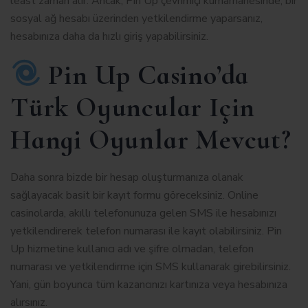
least zaman alır. Ancak, Pin Up çevrimiçi kumarhanesinde, bir
sosyal ağ hesabı üzerinden yetkilendirme yaparsanız,
hesabınıza daha da hızlı giriş yapabilirsiniz.
Pin Up Casino’da
Türk Oyuncular Için
Hangi Oyunlar Mevcut?
Daha sonra bizde bir hesap oluşturmanıza olanak
sağlayacak basit bir kayıt formu göreceksiniz. Online
casinolarda, akıllı telefonunuza gelen SMS ile hesabınızı
yetkilendirerek telefon numarası ile kayıt olabilirsiniz. Pin
Up hizmetine kullanıcı adı ve şifre olmadan, telefon
numarası ve yetkilendirme için SMS kullanarak girebilirsiniz.
Yani, gün boyunca tüm kazancınızı kartınıza veya hesabınıza
alırsınız.