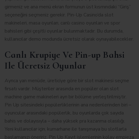
girmeniz ve ana menü ekran formunun üst kısmındaki “Giriş”
seçeneğini seçmeniz gerekir. Pin-Up Casino’da slot
makineleri, masa oyunları, canlı casino oyunları ve spor
bahisleri gibi çeşitli oyunlar bulunmaktadır. Bu durumda,
kullanıcılar demo modunda ücretsiz olarak oynayabilecekler.
Canlı Krupiye Ve Pin-up Bahsi
Ile Ücretsiz Oyunlar
Ayrıca yan menüde, üreticiye göre bir slot makinesi seçme
fırsatı vardır. Müşteriler arasında en popüler olan slot
machine game makineleri ayrı bir bölüme yerleştirilmiştir.
Pin Up sitesindeki popülerliklerinin ana nedenlerinden biri –
oyuncular arasındaki popülerlik, bu oyunlarda çok sayıda
bahis ve dolayısıyla – daha yüksek pra kazanma olasılığı.
Yeni kullanıcılar için, kumarhane ile tanışmaya bu slotlarla
başlamanızı öneririz. Pin Up Kayıt işlemlerinin kolay empieza