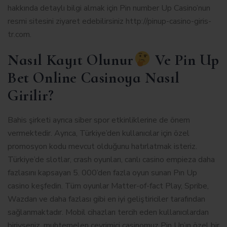
hakkında detaylı bilgi almak için Pin number Up Casino’nun
resmi sitesini ziyaret edebilirsiniz
http://pinup-casino-giris-
tr.com
.
Nasıl Kayıt Olunur
Ve Pin Up
Bet Online Casinoya Nasıl
Girilir?
Bahis şirketi ayrıca siber spor etkinliklerine de önem
vermektedir. Ayrıca, Türkiye’den kullanıcılar için özel
promosyon kodu mevcut olduğunu hatırlatmak isteriz.
Türkiye’de slotlar, crash oyunları, canlı casino empieza daha
fazlasını kapsayan 5. 000’den fazla oyun sunan Pın Up
casino keşfedin. Tüm oyunlar Matter-of-fact Play, Spribe,
Wazdan ve daha fazlası gibi en iyi geliştiriciler tarafından
sağlanmaktadır. Mobil cihazları tercih eden kullanıcılardan
biriyseniz, muhtemelen çevrimiçi casinomuz Pin Up’ın özel bir