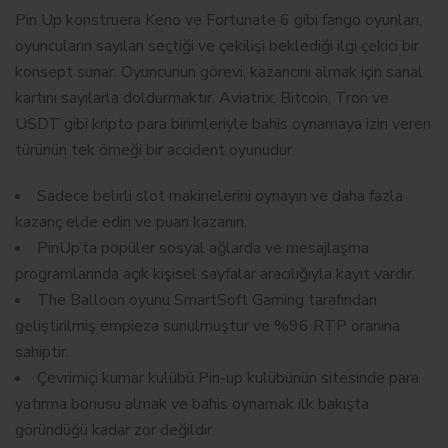
Pin Up konstruera Keno ve Fortunate 6 gibi fango oyunları,
oyuncuların sayıları seçtiği ve çekilişi beklediği ilgi çekici bir
konsept sunar. Oyuncunun görevi, kazancını almak için sanal
kartını sayılarla doldurmaktır. Aviatrix, Bitcoin, Tron ve
USDT gibi kripto para birimleriyle bahis oynamaya izin veren
türünün tek örneği bir accident oyunudur.
Sadece belirli slot makinelerini oynayın ve daha fazla
kazanç elde edin ve puan kazanın.
PinUp’ta popüler sosyal ağlarda ve mesajlaşma
programlarında açık kişisel sayfalar aracılığıyla kayıt vardır.
The Balloon oyunu SmartSoft Gaming tarafından
geliştirilmiş empieza sunulmuştur ve %96 RTP oranına
sahiptir.
Çevrimiçi kumar kulübü Pin-up kulübünün sitesinde para
yatırma bonusu almak ve bahis oynamak ilk bakışta
göründüğü kadar zor değildir.