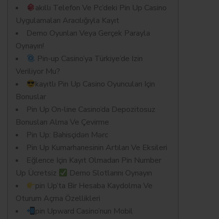
akıllı Telefon Ve Pc’deki Pin Up Casino
Uygulamaları Aracılığıyla Kayıt
Demo Oyunları Veya Gerçek Parayla
Oynayın!
Pin-up Casino’ya Türkiye’de Izin
Veriliyor Mu?
kayıtlı Pin Up Casino Oyuncuları Için
Bonuslar
Pin Up On-line Casino’da Depozitosuz
Bonusları Alma Ve Çevirme
Pin Up: Bahisçidən Mərc
Pin Up Kumarhanesinin Artıları Ve Eksileri
Eğlence Için Kayıt Olmadan Pin Number
Up Ücretsiz
Demo Slotlarını Oynayın
pin Up’ta Bir Hesaba Kaydolma Ve
Oturum Açma Özellikleri
pin Upward Casino’nun Mobil