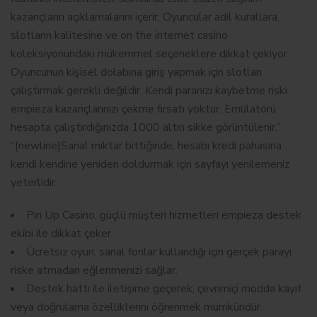
kazançların açıklamalarını içerir. Oyuncular adil kurallara,
slotların kalitesine ve on the internet casino
koleksiyonundaki mükemmel seçeneklere dikkat çekiyor.
Oyuncunun kişisel dolabına giriş yapmak için slotları
çalıştırmak gerekli değildir. Kendi paranızı kaybetme riski
empieza kazançlarınızı çekme fırsatı yoktur. Emülatörü
hesapta çalıştırdığınızda 1000 altın sikke görüntülenir.”
“[newline]Sanal miktar bittiğinde, hesabı kredi pahasına
kendi kendine yeniden doldurmak için sayfayı yenilemeniz
yeterlidir.
Pin Up Casino, güçlü müşteri hizmetleri empieza destek
ekibi ile dikkat çeker.
Ücretsiz oyun, sanal fonlar kullandığı için gerçek parayı
riske atmadan eğlenmenizi sağlar.
Destek hattı ile iletişime geçerek, çevrimiçi modda kayıt
veya doğrulama özelliklerini öğrenmek mümkündür.