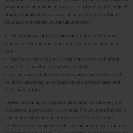
uygulama da sunduğunu bilmek sizi mutlu edecektir! Ağırlıklı
olarak Android işletim sistemine sahip telefon ve tablet
kullanıcıları tarafından kullanılabilmektedir.
Pin Up’a kayıt olmak, casino müşterilerine s?rf kendi
fonlarını de?erlendirmek suretiyle para için oynama fırsatı
verir.
Kayıtlı oyuncular kişisel hesaplarına resmi web sitesi
veya Pin Up aynaları aracılığıyla erişebilirler.
Takımların özellikleri empieza güçlü/zayıf yönleri vardır
ve kimin kazanacağına rastgele bir sayı üreteci karar verir,
“hile” hariç tutulur.
Seçilen sosyal ağın simgesine tıklayarak, verilere erişime
izin vermeniz gerekecek ve ardından Pin Up kumarhanesinin
kişisel hesabına yönlendirileceksiniz. Neredeyse tüm
çevrimiçi kumar kulüplerinde, kişisel bir hesaba giriş yapmak