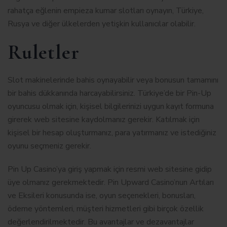
rahatça eğlenin empieza kumar slotları oynayın, Türkiye,
Rusya ve diğer ülkelerden yetişkin kullanıcılar olabilir.
Ruletler
Slot makinelerinde bahis oynayabilir veya bonusun tamamını
bir bahis dükkanında harcayabilirsiniz. Türkiye’de bir Pin-Up
oyuncusu olmak için, kişisel bilgilerinizi uygun kayıt formuna
girerek web sitesine kaydolmanız gerekir. Katılmak için
kişisel bir hesap oluşturmanız, para yatırmanız ve istediğiniz
oyunu seçmeniz gerekir.
Pin Up Casino’ya giriş yapmak için resmi web sitesine gidip
üye olmanız gerekmektedir. Pin Upward Casino’nun Artıları
ve Eksileri konusunda ise, oyun seçenekleri, bonusları,
ödeme yöntemleri, müşteri hizmetleri gibi birçok özellik
değerlendirilmektedir. Bu avantajlar ve dezavantajlar