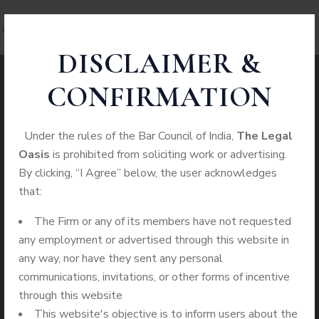
DISCLAIMER &
CONFIRMATION
Página Não
Under the rules of the Bar Council of India,
The Legal
Oasis
is prohibited from soliciting work or advertising.
Encontrada
By clicking, “I Agree” below, the user acknowledges
that:
Asociacion De
The Firm or any of its members have not requested
Educação Elizabeth
any employment or advertised through this website in
any way, nor have they sent any personal
Humanidades
communications, invitations, or other forms of incentive
through this website
This website's objective is to inform users about the