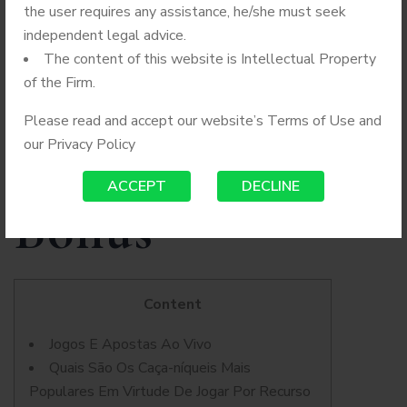
the user requires any assistance, he/she must seek
Nosso País Site
independent legal advice.
The content of this website is Intellectual Property
Oficial ᐈ Ganhe
of the Firm.
Please read and accept our website’s Terms of Use and
our
Privacy Policy
R$1500 De
ACCEPT
DECLINE
Bonus
Content
Jogos E Apostas Ao Vivo
Quais São Os Caça-níqueis Mais
Populares Em Virtude De Jogar Por Recurso