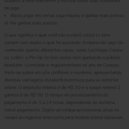
usuários a new manterem o vistoria sobre suas atividades
de jogo.
Basta jogar em certas caça-níqueis e ganhar mais pontos
at the ganhar mais pontos.
O que significa o qual você não poderá utilizá-lo sem
cumprir com aquilo o qual foi acordado. Embora não seja tão
conhecido quanto diferentes casas, como LeoVegas Casino
ou 1xBet, o Pin Up On line casino vem ganhando u público
brasileiro. Licenciado e regulamentado no ano de Curaçao,
trata-se sobre um site confiável e moderno, apresentando
diversas vantagens elizabeth incentivos para se entreter
online. O depósito mínimo é de R$ 30 e o saque mínimo 2
ganhos é de R$ 50. O tempo de processamento do
pagamento é de 1 a 24 horas, dependendo do sistema
sobre pagamento. Digite um código promocional atual no
campo ao registrar uma conta para receber bônus adicionais.