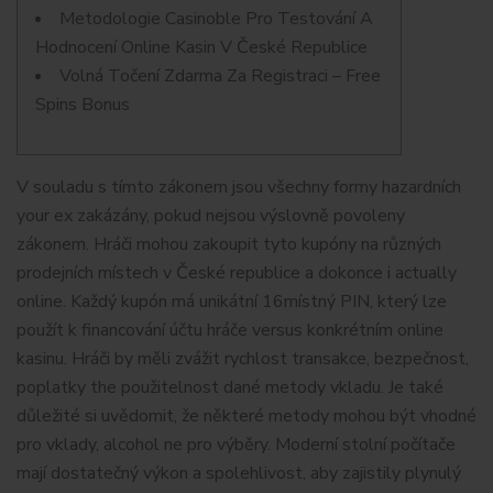
Metodologie Casinoble Pro Testování A
Hodnocení Online Kasin V České Republice
Volná Točení Zdarma Za Registraci – Free
Spins Bonus
V souladu s tímto zákonem jsou všechny formy hazardních
your ex zakázány, pokud nejsou výslovně povoleny
zákonem. Hráči mohou zakoupit tyto kupóny na různých
prodejních místech v České republice a dokonce i actually
online. Každý kupón má unikátní 16místný PIN, který lze
použít k financování účtu hráče versus konkrétním online
kasinu. Hráči by měli zvážit rychlost transakce, bezpečnost,
poplatky the použitelnost dané metody vkladu. Je také
důležité si uvědomit, že některé metody mohou být vhodné
pro vklady, alcohol ne pro výběry. Moderní stolní počítače
mají dostatečný výkon a spolehlivost, aby zajistily plynulý