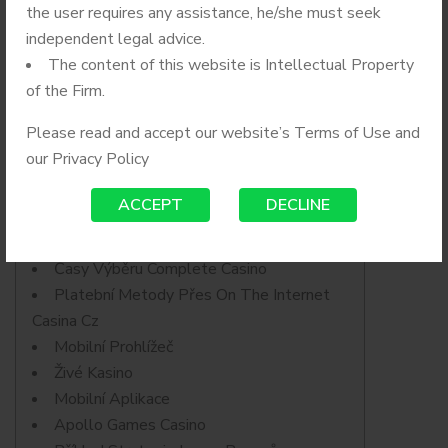
the user requires any assistance, he/she must seek
Hundred Kč +
independent legal advice.
The content of this website is Intellectual Property
of the Firm.
250 Free Spinů
Please read and accept our website’s Terms of Use and
our
Privacy Policy
Content
ACCEPT
DECLINE
Total Casino Bonus Code
Časy Výběru Complete Casino
Platební Metody Přes On The Internet
Casina Cz
Mobilní Prohlížeč
Živé Kasino
Mobilní Aplikace
Apollo Games Casino