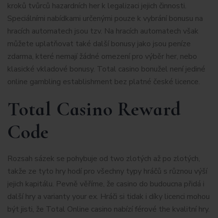
kroků tvůrců hazardních her k legalizaci jejich činnosti.
Speciálními nabídkami určenými pouze k vybrání bonusu na
hracích automatech jsou tzv. Na hracích automatech však
můžete uplatňovat také další bonusy jako jsou peníze
zdarma, které nemají žádné omezení pro výběr her, nebo
klasické vkladové bonusy. Total casino bonužel není jediné
online gambling establishment bez platné české licence.
Total Casino Reward
Code
Rozsah sázek se pohybuje od two zlotých až po zlotých,
takže ze tyto hry hodí pro všechny typy hráčů s různou výší
jejich kapitálu. Pevně věříme, že casino do budoucna přidá i
další hry a varianty your ex. Hráči si tidak i díky licenci mohou
být jisti, že Total Online casino nabízí férové the kvalitní hry.