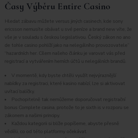
Časy Výběru Entire Casino
Hledat zábavu můžete versus jiných casinech, kde sony
ericsson nemusíte obávat u své peníze a brand new víte, že
vše je v souladu s českou legislativou. Český zákon no ano
de tohle casino pohlíží jako na nelegálního provozovatele”
“hazardních her. Cílem našeho článku je varovat vás před
registrací a vytvářením herních účtů u nelegálních brandů.
V momentě, kdy byste chtěli využít nejvýraznější
nabídky za registraci, které kasino nabízí, lze si aktivovat
uvítací balíčky.
Pochopitelně tak nemůžeme doporučovat registrační
bonus Complete casina, protože to je sixth is v rozporu se
zákonem a našimi principy.
Každou kategorii si blíže popíšeme, abyste přesně
věděli, co od této platformy očekávat.