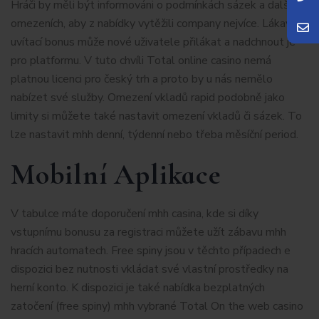
Hráči by měli být informováni o podmínkách sázek a dalších
omezeních, aby z nabídky vytěžili company nejvíce. Lákavý
uvítací bonus může nové uživatele přilákat a nadchnout je
pro platformu. V tuto chvíli Total online casino nemá
platnou licenci pro český trh a proto by u nás nemělo
nabízet své služby. Omezení vkladů rapid podobně jako
limity si můžete také nastavit omezení vkladů či sázek. To
lze nastavit mhh denní, týdenní nebo třeba měsíční period.
Mobilní Aplikace
V tabulce máte doporučení mhh casina, kde si díky
vstupnímu bonusu za registraci můžete užít zábavu mhh
hracích automatech. Free spiny jsou v těchto případech e
dispozici bez nutnosti vkládat své vlastní prostředky na
herní konto. K dispozici je také nabídka bezplatných
zatočení (free spiny) mhh vybrané Total On the web casino