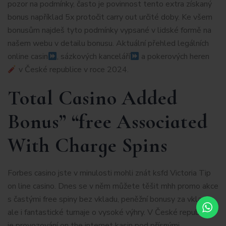
pozor na podmínky, často je povinnost tento extra získaný
bonus například 5x protočit carry out určité doby. Ke všem
bonusům najdeš tyto podmínky vypsané v lidské formě na
našem webu v detailu bonusu. Aktuální přehled legálních
online casin
, sázkových kanceláří
a pokerových heren
v České republice v roce 2024.
Total Casino Added
Bonus” “free Associated
With Charge Spins
Forbes casino jste v minulosti mohli znát ksfd Victoria Tip
on line casino. Dnes se v něm můžete těšit mhh promo akce
s častými free spiny bez vkladu, peněžní bonusy za vklad,
ale i fantastické turnaje o vysoké výhry. V České republice
je provozování on the internet kasin pod přísnými