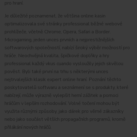
pro hraní.
Je důležité poznamenat, že většina online kasin
optimalizovala své stránky professional běžné webové
prohlížeče, včetně Chrome, Opera, Safari a Border.
Microgaming, jeden unces prvních a nejprestižnějších
softwarových společností, nabízí široký výběr možností pro
hráče. Neochvějná kvalita, špičkové doplňky a hry
professional každý vkus cuando vysloužily jejich skvělou
pověst. Byli také první na trhu s některými unces
nejtrvalejších klasik expert online hraní. Poznání těchto
poskytovatelů softwaru a seznámení se s produkty, které
nabízejí, může výrazně vylepšit herní zážitek a pomoci
hráčům v lepším rozhodování. Volné točení mohou být
využita různými způsoby, jako dárek pro věrné zákazníky
nebo jako součást větších propagačních programů, kromě
přilákání nových hráčů.