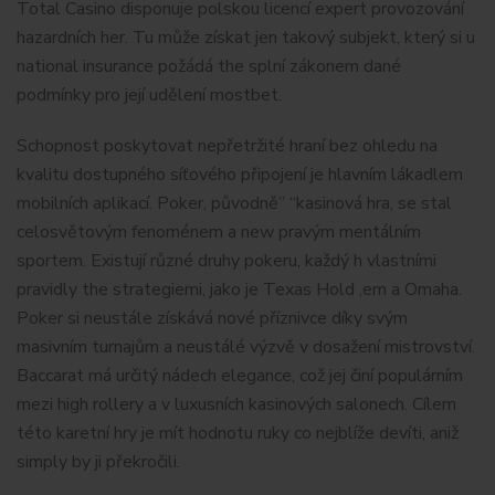
Total Casino disponuje polskou licencí expert provozování
hazardních her. Tu může získat jen takový subjekt, který si u
national insurance požádá the splní zákonem dané
podmínky pro její udělení
mostbet
.
Schopnost poskytovat nepřetržité hraní bez ohledu na
kvalitu dostupného síťového připojení je hlavním lákadlem
mobilních aplikací. Poker, původně” “kasinová hra, se stal
celosvětovým fenoménem a new pravým mentálním
sportem. Existují různé druhy pokeru, každý h vlastními
pravidly the strategiemi, jako je Texas Hold ‚em a Omaha.
Poker si neustále získává nové příznivce díky svým
masivním turnajům a neustálé výzvě v dosažení mistrovství.
Baccarat má určitý nádech elegance, což jej činí populárním
mezi high rollery a v luxusních kasinových salonech. Cílem
této karetní hry je mít hodnotu ruky co nejblíže devíti, aniž
simply by ji překročili.