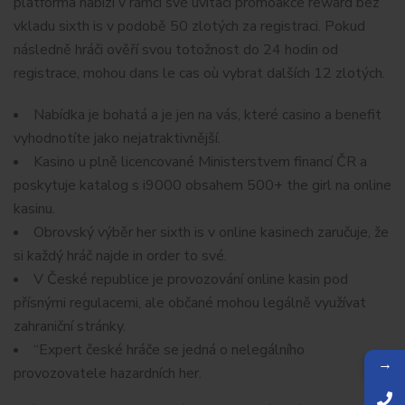
platforma nabízí v rámci své uvítací promoakce reward bez
vkladu sixth is v podobě 50 zlotých za registraci. Pokud
následně hráči ověří svou totožnost do 24 hodin od
registrace, mohou dans le cas où vybrat dalších 12 zlotých.
Nabídka je bohatá a je jen na vás, které casino a benefit
vyhodnotíte jako nejatraktivnější.
Kasino u plně licencované Ministerstvem financí ČR a
poskytuje katalog s i9000 obsahem 500+ the girl na online
kasinu.
Obrovský výběr her sixth is v online kasinech zaručuje, že
si každý hráč najde in order to své.
V České republice je provozování online kasin pod
přísnými regulacemi, ale občané mohou legálně využívat
zahraniční stránky.
“Expert české hráče se jedná o nelegálního
→
provozovatele hazardních her.