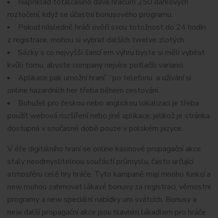
Například totalcasino dává hráčům 250 dárkových
roztočení, když se účastní bonusového programu.
Pokud následně hráči ověří svou totožnost do 24 hodin
z registrace, mohou si vybrat dalších twelve zlotých.
Sázky s co nejvyšší šancí em výhru byste si měli vybírat
kvůli tomu, abyste company nejvíce potlačili varianci.
Aplikace pak umožní hraní” “po telefonu a užívání si
online hazardních her třeba během cestování.
Bohužel pro českou nebo anglickou lokalizaci je třeba
použít webová rozšíření nebo jiné aplikace, jelikož je stránka
dostupná v současné době pouze v polském jazyce.
V éře digitálního hraní se online kasinové propagační akce
staly neodmyslitelnou součástí průmyslu, často určující
atmosféru celé hry hráče. Tyto kampaně mají mnoho funkcí a
new mohou zahrnovat lákavé bonusy za registraci, věrnostní
programy a new speciální nabídky um svátcích. Bonusy a
new další propagační akce jsou hlavním lákadlem pro hráče