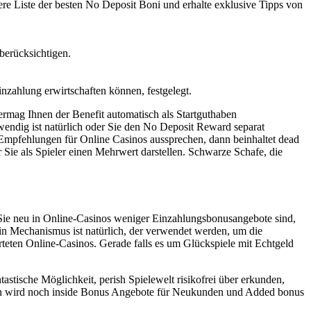
re Liste der besten No Deposit Boni und erhalte exklusive Tipps von
berücksichtigen.
ahlung erwirtschaften können, festgelegt.
ermag Ihnen der Benefit automatisch als Startguthaben
endig ist natürlich oder Sie den No Deposit Reward separat
Empfehlungen für Online Casinos aussprechen, dann beinhaltet dead
Sie als Spieler einen Mehrwert darstellen. Schwarze Schafe, die
n Sie neu in Online-Casinos weniger Einzahlungsbonusangebote sind,
ein Mechanismus ist natürlich, der verwendet werden, um die
teten Online-Casinos. Gerade falls es um Glückspiele mit Echtgeld
astische Möglichkeit, perish Spielewelt risikofrei über erkunden,
enen wird noch inside Bonus Angebote für Neukunden und Added bonus