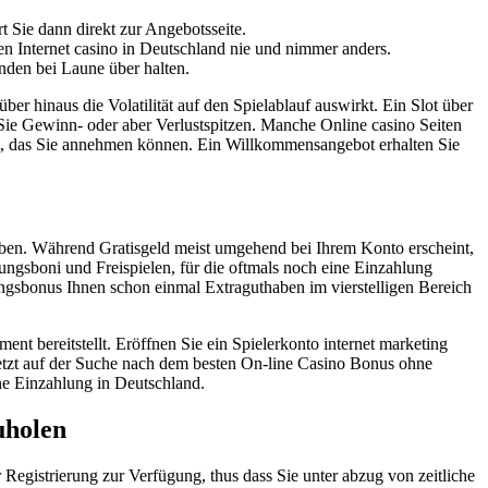
t Sie dann direkt zur Angebotsseite.
n Internet casino in Deutschland nie und nimmer anders.
unden bei Laune über halten.
er hinaus die Volatilität auf den Spielablauf auswirkt. Ein Slot über
 Sie Gewinn- oder aber Verlustspitzen. Manche Online casino Seiten
bot, das Sie annehmen können. Ein Willkommensangebot erhalten Sie
aben. Während Gratisgeld meist umgehend bei Ihrem Konto erscheint,
lungsboni und Freispielen, für die oftmals noch eine Einzahlung
ungsbonus Ihnen schon einmal Extraguthaben im vierstelligen Bereich
t bereitstellt. Eröffnen Sie ein Spielerkonto internet marketing
etzt auf der Suche nach dem besten On-line Casino Bonus ohne
hne Einzahlung in Deutschland.
uholen
r Registrierung zur Verfügung, thus dass Sie unter abzug von zeitliche