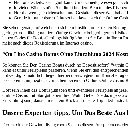
Hier gibt es teilweise signifikante Unterschiede, weswegen sich 
In vielen Fällen stoßen Sie direkt bei dem Betreten des frisch
Nur die wenigsten Menschen und Gestalten dieser Welt haben E
Gerade in brauchbaren Jahreszeiten lassen sich die Online Casi
Sie sehen genau, auf welche art sich ein Position unter realen Beding
geringer Volatilität garantiert häufige Gewinne bei geringerem Risik
haben Codes für Boni, allerdings häufig können Sie Boni in Ihrem P
meist nach dieser Registrierung im Internet casino.
“On Line Casino Bonus Ohne Einzahlung 2024 Koste
So können Sie Den Casino Bonus durch no Deposit sofort” “within On
kann es unter Freispielen passieren, wenn Sie erst den entsprechende
notwendig ist natürlich, liegen hierbei überwiegend im Bonusbetrag 
bescheren kann, liegt das Guthaben bei einem Online Online casino 
Dort sein Ihnen das Bonusguthaben und eventuelle Freispiele angezeig
Online Casino mit Startguthaben Ihrer Wahl. Geben Sie dazu pass aw
Einzahlung sind, danach reicht ein Blick auf unsere Top rated Liste.
Unsere Experten-tipps, Um Das Beste Au
Der maximale Gewinn, living room Sie aus diesen Freispielen erzielen k