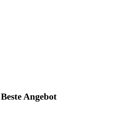
Beste Angebot