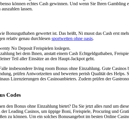
g ebenso können echtes Cash gewinnen. Und wenn Sie Ihren Gambling 
 auszahlen lassen.
ie Bonusguthaben gewertet ist. Das heißt, Ni musst das Cash erst meh
gen relativ genau durchlesen
sportwetten ohne oasis
.
wenty No Deposit Freispielen loslegen.
ahlung bei dem Ihnen, anstatt einem Cash Echtgeldguthaben, Freispie
kleiner Teil aller Einsätze an den Haupt-Jackpot geht.
 Falle insbesondere living room Bonus ohne Einzahlung. Gute Casinos 
ung, prüfen Antwortzeiten und bewerten perish Qualität des Helps. Siche
 hinaus Lizenzierungen des Casinoanbieters. Zudem prüfen der Gastron
nus Codes
hnen den Bonus ohne Einzahlung bietet? Da Sie jetzt alles rund um di
 der Leading Casinos, um üppige Boni, Freispiele, Procuring und Grat
ießen zu können. Um ein solches Bonusangebot im besten Online Casino