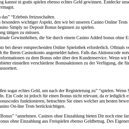
 kannst ni gratis spielen ebenso echtes Geld gewinnen. Entdecke unse
ermagst.
das” “Erlebnis freizuschalten.
s besonders wichtiger Aspekt, den wir bei unseren Casino Online Tests 
sino Simply no Deposit Bonus beginnen zu spielen.
lung tätigen zu müssen.
male Gewinnhöhen, die Sie durch einem Casino Added bonus ohne Einz
o bei dieser entsprechenden Online Spielothek erforderlich. Oftmals v
ch the Ihrem Casinokonto angemeldet haben. Falls das Aktionscode notw
n Informationen zu dem Bonus oder über den Kundenservice. Wenn wir 
ieter einstellen verschiedene Bonusaktionen zu der Verfügung, die für 
ssortiert.
ällen sogar echtes Geld, um nach der Registrierung zu” “spielen. Wen
 Ein Code ist jedoch für einen Bonus nicht relevant, da er lediglich 
onuscodes funktionieren, betrachten Sie eines welcher am besten bewer
Casino On-line Tests berücksichtigen.
en Bonus” “annehmen. Casinos ohne Einzahlung bieten Dir noch eine fant
en Bonus ohne Einzahlung aus Freispielen ebenso Geldbetrag. Des Eig