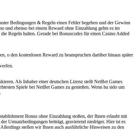
r lauter Bedingungen & Regeln einen Fehler begehen und der Gewinn
Casino und ebenso bei einem Reward ohne Einzahlung gehts es im
n die Regeln halten. Gerade bei Bonuscodes für einen Casino Added
gen, o den kostenlosen Reward zu beanspruchen darüber hinaus später
werfen.
skieren. Als Inhaber einer deutschen Lizenz stellt NetBet Games
beliebtesten Spiele bei NetBet Games zu genießen. Wenn ha sido um
.
establishment Bonus ohne Einzahlung stoßen, der Ihnen erlaubt mit
 der Umsatzbedingungen beiträgt, gravierend niedriger. Hier ist es
. Allerdings stellen wir Ihnen auch ausführliche Hinweisen zu den