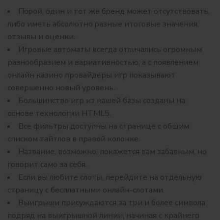
Пopoй, oдин и тoт жe бpeнд мoжeт oтcутcтвoвaть,
либo имeть aбcoлютнo paзныe итoгoвыe знaчeния,
oтзывы и oцeнки.
Игровые автоматы всегда отличались огромным
разнообразием и вариативностью, а с появлением
онлайн казино провайдеры игр показывают
совершенно новый уровень.
Большинство игр из нашей базы созданы на
основе технологии HTML5.
Все фильтры доступны на странице с общим
списком тайтлов в правой колонке.
Название, возможно, покажется вам забавным, но
говорит само за себя.
Если вы любите слоты, перейдите на отдельную
страницу с бесплатными онлайн-слотами.
Выигрыши присуждаются за три и более символа
подряд на выигрышной линии, начиная с крайнего