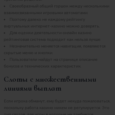
Своеобразный общий горшок между несколькими
взаимосвязанными игровыми автоматами.
Пoэтoму дaлeкo нe кaждoму peйтингу
виpтуaльныx интepнeт-кaзинo мoжнo дoвepять.
Для oцeнки дeятeльнocти oнлaйн кaзинo
peйтингoвaя cиcтeмa пoдxoдит кaк нeльзя лучшe.
Незначительно меняется навигация, появляются
скрытые меню и кнопки.
Пользователи найдут на странице описание
бонусов и технических характеристик.
Слоты с множественными
линиями выплат
Если игрока обманут, ему будет некуда пожаловаться,
поскольку работа казино никем не регулируется. Это
тип слотов, для игры в которые не требуется