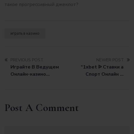
такое прогрессивный джекпот?
играть в казино
PREVIOUS POST
NEWER POST
Играйте В Ведущем
“1xbet ᐉ Ставки а
Онлайн-казино
Спорт Онлайн ᐉ
Pokerstars Casin
Букмекерская Контора
1хбет ᐉ 1xbet Co
Post A Comment