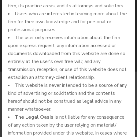
Особенности
firm, its practice areas, and its attorneys and solicitors.
Users who are interested in learning more about the
Версии При Игре В
firm for their own knowledge and for personal or
professional purposes.
Онлайн Казино
The user only receives information about the firm
upon express request; any information accessed or
documents downloaded from this website are done so
entirely at the user's own free will; and any
transmission, reception, or use of this website does not
establish an attorney-client relationship.
This website is never intended to be a source of any
kind of advertising or solicitation and the contents
hereof should not be construed as legal advice in any
BY
ADMIN
SEPTEMBER 17, 2024
manner whatsoever.
NO COMMENTS
GENERAL
The Legal Oasis
is not liable for any consequence
of any action taken by the user relying on material/
Когда вы играете в автоматы и слотмашины, то от
information provided under this website. In cases where