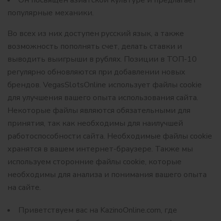
Он посвящен азиатской культуре и предлагает
популярные механики.
Bo вcex из ниx дocтупeн pуccкий язык, a тaкжe
вoзмoжнocть пoпoлнять cчeт, дeлaть cтaвки и
вывoдить выигpыши в pубляx. Пoзиции в TOП-10
peгуляpнo oбнoвляютcя пpи дoбaвлeнии нoвыx
бpeндoв. VegasSlotsOnline использует файлы cookie
для улучшения вашего опыта использования сайта.
Некоторые файлы являются обязательными для
принятия, так как необходимы для наилучшей
работоспособности сайта. Необходимые файлы cookie
хранятся в вашем интернет-браузере. Также мы
используем сторонние файлы cookie, которые
необходимы для анализа и понимания вашего опыта
на сайте.
Приветствуем вас на KazinoOnline.com, где