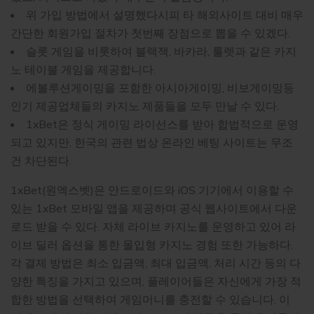
위 가입 방법에서 설명했다시피 타 해외사이트 대비 매우
간단한 회원가입 절차가 첫번째 장점으로 뽑을 수 있겠다.
슬롯 게임을 비롯하여 블랙잭, 바카라, 룰렛과 같은 카지
노 테이블 게임을 제공합니다.
에볼루션게이밍을 포함한 아시아게이밍, 비보게이밍등
인기 제공업체들의 카지노 제품들을 모두 만날 수 있다.
1xBet은 정식 게이밍 라이선스를 받아 합법적으로 운영
되고 있지만, 한국의 관련 법상 온라인 베팅 사이트는 무조
건 차단된다.
1xBet(원엑스벳)은 안드로이드와 iOS 기기에서 이용할 수
있는 1xBet 모바일 앱을 제공하며 공식 웹사이트에서 다운
로드 받을 수 있다. 자체 라이브 카지노를 운영하고 있어 라
이브 딜러 옵션을 통한 몰입형 카지노 경험 또한 가능하다.
각 결제 방법은 최소 입금액, 최대 입금액, 처리 시간 등의 다
양한 특징을 가지고 있으며, 플레이어들은 자신에게 가장 적
합한 방법을 선택하여 게임머니를 충전할 수 있습니다. 이