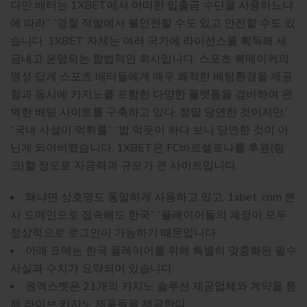
다만 배터는 1XBET에서 어떠한 입출금 수단을 사용하느냐
에 따라” “경찰 적발에서 불안전할 수도 있고 안전할 수도 있
습니다. 1XBET 자체는 여러 국가에 라이선스를 획득해 세
금내고 운영되는 합법적인 회사입니다. 스포츠 북메이커의
명성 답게 스포츠 배터들에게 매우 쾌적한 배팅환경을 제공
함과 동시에 카지노를 포함한 다양한 플랫폼을 겸비하여 완
벽한 배팅 사이트를 구축하고 있다. 정말 당연한 것이지만,”
“국내 사설이 먹튀를” “밥 먹듯이 하다 보니 당연한 것이 아
닌게 되어버렸습니다. 1XBET은 FC바르셀로나를 후원(링
크)할 정도로 자금력과 규모가 큰 사이트입니다.
왜냐면 상호명도 동일하게 사용하고 있고, 1xbet. com 본
사 도메인으로 접속해도 한국” “플레이어들의 계정이 모두
정상적으로 로그인이 가능하기 때문입니다.
아래 표에는 한국 플레이어를 위해 특별히 맞춤화된 필수
사실과 수치가 요약되어 있습니다.
원엑스벳은 21개의 카지노 솔루션 제공업체와 계약을 통
해 라이브 카지노 제품들을 제공한다.