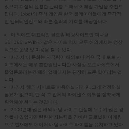
있으며 계정의 원활한 관리를 위해서 이메일 가입을 추천드
립니다. 1xbet의 즉석 게임은 한국 플레이어들에게 즉각적
인 엔터테인먼트와 빠른 승리의 기회를 제공합니다.
이 외에도 대표적인 글로벌 배팅사이트인 피나클,
BET365, BWIN과 같은 사이트 역시 모두 해외에서는 정상
적으로 운영 및 이용을 할 수 있다.
따라서 이 문화는 자금력이 해외보다 적은 국내 토토 사
이트에서는 매우 흔한일입니다만 사실상 토토사이트에서
졸업문화라는건 해외 업체에서는 굉장히 드문 일이라는 겁
니다.
따라서, 해외 사이트를 이용하실 거라면, 크게 걱정하실
필요가 없으며, 단 꼭 그 업체의 라이센스 여부를 정확하게
확인해야 한다는 것입니다.
2000년대 많은 해외 배팅 사이트 탄생에 무수히 많은 경
쟁들이 있었지만 탄탄한 자본력을 겸비한 글로벌한 마케팅
으로 현재에도 메이저 배팅 사이트 타이틀을 유지하고 있다.