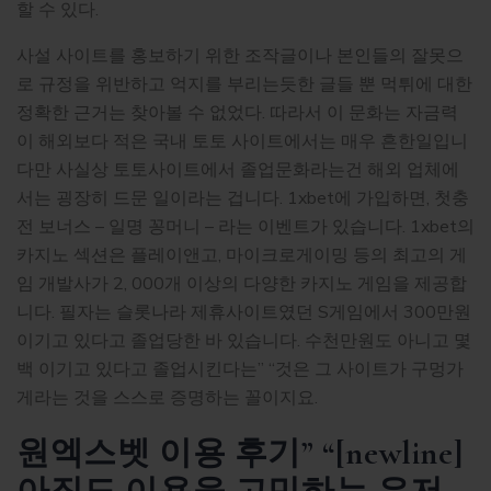
할 수 있다.
사설 사이트를 홍보하기 위한 조작글이나 본인들의 잘못으
로 규정을 위반하고 억지를 부리는듯한 글들 뿐 먹튀에 대한
정확한 근거는 찾아볼 수 없었다. 따라서 이 문화는 자금력
이 해외보다 적은 국내 토토 사이트에서는 매우 흔한일입니
다만 사실상 토토사이트에서 졸업문화라는건 해외 업체에
서는 굉장히 드문 일이라는 겁니다. 1xbet에 가입하면, 첫충
전 보너스 – 일명 꽁머니 – 라는 이벤트가 있습니다. 1xbet의
카지노 섹션은 플레이앤고, 마이크로게이밍 등의 최고의 게
임 개발사가 2, 000개 이상의 다양한 카지노 게임을 제공합
니다. 필자는 슬롯나라 제휴사이트였던 S게임에서 300만원
이기고 있다고 졸업당한 바 있습니다. 수천만원도 아니고 몇
백 이기고 있다고 졸업시킨다는” “것은 그 사이트가 구멍가
게라는 것을 스스로 증명하는 꼴이지요.
원엑스벳 이용 후기” “[newline]