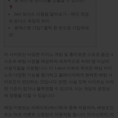
원 엑스 벳 보너스를 인출할 수 있나요?
Bet 보너스 사용법 알아보기 – 메인 계정
과 보너스 계정의 차이
원엑스벳 가입? 클릭 한 번으로 가입하세
요!
이 사이트는 다양한 카지노 게임 및 흥미로운 스포츠 옵션, e
스포츠 베팅 시장을 제공하여 세계적으로 40만 명 이상의
사용자들을 자랑합니다. 이 1xbet 리뷰의 목적은 해당 카지
노의 다양한 기능을 평가하고 플레이어에게 완벽한 베팅 사
이트인지 판단하는 것입니다. 반면, 사설 도박 사이트는 이러
한 기준이 없거나 불투명할 수 있으며, 이는 게임의 공정성
에 영향을 미칠 수 있습니다.
해당 이벤트는 리베이트(캐시백)과 중복 적용되며, 배팅포인
트는 따로 이벤트 신청없이 자동적립 됩니다. 아이스하키, 미