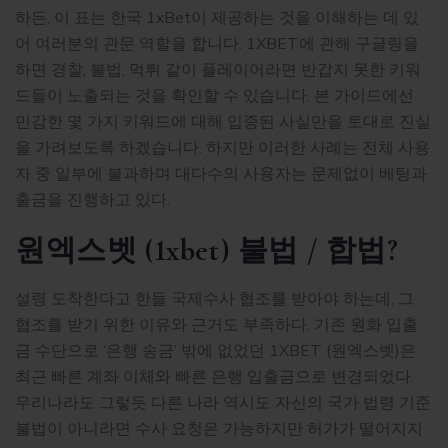
하든, 이 표는 한국 1xBet이 제공하는 것을 이해하는 데 있
어 여러분의 관문 역할을 합니다. 1XBET에 관해 구글링을
하면 경찰, 불법, 먹튀 같이 플레이어라면 반갑지 못한 키워
드들이 노출되는 것을 확인할 수 있습니다. 본 가이드에선
민감한 몇 가지 키워드에 대해 입증된 사실만을 토대로 진실
을 가려보도록 하겠습니다. 하지만 이러한 사례는 전체 사용
자 중 일부에 불과하며 대다수의 사용자는 문제없이 베팅과
출금을 진행하고 있다.
원엑스벳 (1xbet) 불법 / 합법?
설령 도착한다고 한들 국제수사 협조를 받아야 하는데, 그
협조를 받기 위한 이유와 근거도 부족하다. 기존 원화 입출
금 수단으로 ‘은행 송금’ 밖에 없었던 1XBET (원엑스벳)은
최근 빠른 계좌 이체와 빠른 은행 입출금으로 변경되었다.
우리나라도 그렇듯 다른 나라 역시도 자신의 국가 법령 기준
불법이 아니라면 수사 요청은 가능하지만 허가가 떨어지지