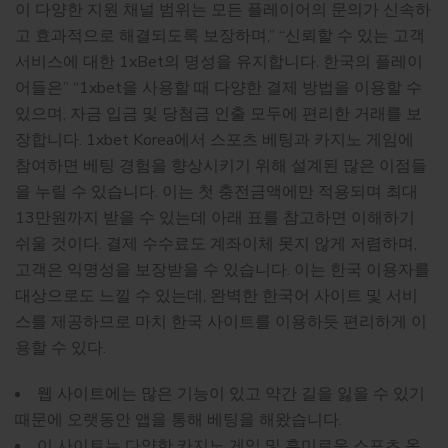
이 다양한 지원 채널 범위는 모든 플레이어의 문의가 신속하
고 효과적으로 해결되도록 보장하며,” “신뢰할 수 있는 고객
서비스에 대한 1xBet의 명성을 유지합니다. 한국의 플레이
어들은” “1xbet을 사용할 때 다양한 결제 방법을 이용할 수
있으며, 자금 입금 및 당첨금 인출 모두에 편리한 거래를 보
장합니다. 1xbet Korea에서 스포츠 베팅과 카지노 게임에
참여하면 베팅 경험을 향상시키기 위해 설계된 많은 이점들
을 누릴 수 있습니다. 이는 첫 충전금액에만 적용되며 최대
13만원까지 받을 수 있는데 아래 표를 참고하면 이해하기
쉬울 것이다. 결제 수수료도 계좌이체 못지 않게 저렴하며,
고객은 익명성을 보장받을 수 있습니다. 이는 한국 이용자를
대상으로도 느낄 수 있는데, 완벽한 한국어 사이트 및 서비
스를 제공하므로 마치 한국 사이트를 이용하듯 편리하게 이
용할 수 있다.
웹 사이트에는 많은 기능이 있고 약간 길을 잃을 수 있기
때문에 오랫동안 앱을 통해 베팅을 해왔습니다.
이 사이트는 다양한 카지노 게임 및 흥미로운 스포츠 옵