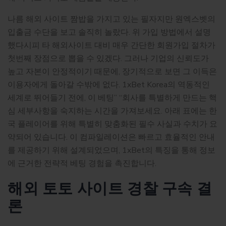
나름 해외 사이트 짬밥을 가지고 있는 필자지만 원엑스벳의
입출금 수단을 보고 솔직히 놀랐다. 위 가입 방법에서 설명
했다시피 타 해외사이트 대비 매우 간단한 회원가입 절차가
첫번째 장점으로 뽑을 수 있겠다. 그러나 기업의 신뢰도가
높고 자본이 안정적이기 때문에, 장기적으로 보면 그 이득은
이용자에게 돌아갈 수밖에 없다. 1xBet Korea의 역동적인
세계로 뛰어들기 전에, 이 베팅” “회사를 특별하게 만드는 핵
심 세부사항을 숙지하는 시간을 가져보세요. 아래 표에는 한
국 플레이어를 위해 특별히 맞춤화된 필수 사실과 수치가 요
약되어 있습니다. 이 컴파일레이션은 빠르고 효율적인 안내
를 제공하기 위해 설계되었으며, 1xBet의 특징을 통해 정보
에 근거한 전략적 베팅 경험을 촉진합니다.
해외 토토 사이트 경찰 구속 결
론