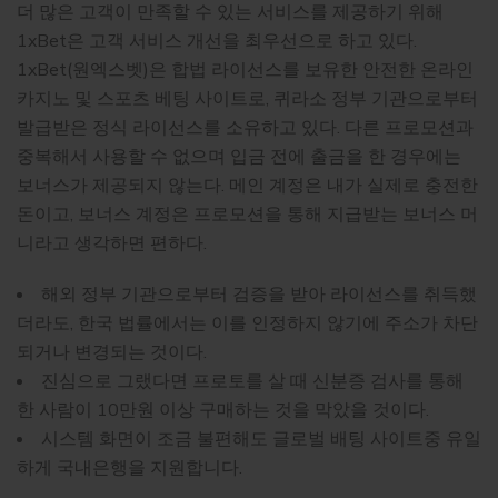
더 많은 고객이 만족할 수 있는 서비스를 제공하기 위해
1xBet은 고객 서비스 개선을 최우선으로 하고 있다.
1xBet(원엑스벳)은 합법 라이선스를 보유한 안전한 온라인
카지노 및 스포츠 베팅 사이트로, 퀴라소 정부 기관으로부터
발급받은 정식 라이선스를 소유하고 있다. 다른 프로모션과
중복해서 사용할 수 없으며 입금 전에 출금을 한 경우에는
보너스가 제공되지 않는다. 메인 계정은 내가 실제로 충전한
돈이고, 보너스 계정은 프로모션을 통해 지급받는 보너스 머
니라고 생각하면 편하다.
해외 정부 기관으로부터 검증을 받아 라이선스를 취득했
더라도, 한국 법률에서는 이를 인정하지 않기에 주소가 차단
되거나 변경되는 것이다.
진심으로 그랬다면 프로토를 살 때 신분증 검사를 통해
한 사람이 10만원 이상 구매하는 것을 막았을 것이다.
시스템 화면이 조금 불편해도 글로벌 배팅 사이트중 유일
하게 국내은행을 지원합니다.