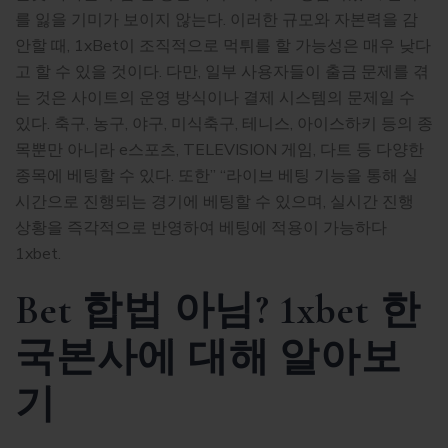
를 잃을 기미가 보이지 않는다. 이러한 규모와 자본력을 감
안할 때, 1xBet이 조직적으로 먹튀를 할 가능성은 매우 낮다
고 할 수 있을 것이다. 다만, 일부 사용자들이 출금 문제를 겪
는 것은 사이트의 운영 방식이나 결제 시스템의 문제일 수
있다. 축구, 농구, 야구, 미식축구, 테니스, 아이스하키 등의 종
목뿐만 아니라 e스포츠, TELEVISION 게임, 다트 등 다양한
종목에 베팅할 수 있다. 또한” “라이브 베팅 기능을 통해 실
시간으로 진행되는 경기에 베팅할 수 있으며, 실시간 진행
상황을 즉각적으로 반영하여 베팅에 적용이 가능하다
1xbet.
Bet 합법 아님? 1xbet 한
국본사에 대해 알아보
기