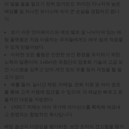
라 말을 들을 필요가 전혀 없거든요. 하지만 지나치게 높은
배당률 및 지나친 보너스에 속아 큰 손실을 경험하곤 합니
다.
보기 쉬운 인터페이스와 섹션 별로 잘 나뉘어져 있는 배
팅 플랫폼은 처음 이용하는 유저들에게도 매우 쉽게 적응할
수 있게 만들어놨다.
이러한 모든 활동은 안전한 보안 환경을 유지하기 위한
노력의 일환이며, 1xBet은 최첨단의 암호화 기술과 고급 보
안 시스템을 갖추고 있어 개인 정보 유출 등의 걱정을 할 필
요가 없다.
예를 들어, 실시간 채팅, 이메일, 전화 지원 등 여러 경로
를 통해 고객 지원에 접근할 수 있으며, 각 채널은 빠르고 효
율적인 대응을 자랑한다.
1XBET 자체는 여러 국가에 라이선스를 획득해 세금내
고 운영되는 합법적인 회사입니다.
베팅 옵션의 다양성을 평가하든, 보안 조치의 견고함을 평가