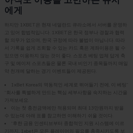
아직도 이용을 고민하는 유저
에게
하지만 1XBET은 현재 네덜란드 큐라소에서 서버를 운영하
고 있어 합법적입니다. 1XBET은 한국 정부나 경찰과 협력
할 의무가 없으며, 한국 규정에 따라 불법이 아닙니다. 따라
서 기록을 쉽게 조회할 수 있는 카드 혹은 계좌이용은 될 수
있으면 이용하지 않는 것이 좋다. 스포츠 베팅 업체 답게 축
구 및 메이저 스포츠들은 물론 국내 비인기 종목들까지 매일
약 천개에 달하는 경기 이벤트들이 제공된다.
1xBet Korea의 역동적인 세계로 뛰어들기 전에, 이 베팅”
“회사를 특별하게 만드는 핵심 세부사항을 숙지하는 시간을
가져보세요.
이는 첫 충전금액에만 적용되며 최대 13만원까지 받을
수 있는데 아래 표를 참고하면 이해하기 쉬울 것이다.
“후한 금융 인센티브부터 종합적인 지원 시스템에 이르
기까지, 1xbet은 모든 플레이어의 필요를 충족시키도록 보