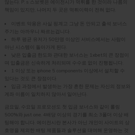
않는다. P. s 스보벳은 에이전시가 먹튀를 한 것이라 나름의
책임이 있지만, 나머지 두 곳은 먹튀이력이 전혀 없다.
이벤트 악용은 사실 핑계고 그냥 돈 안되고 출석 보너스
주기는 아까우니 짜르는겁니다.
하루 평균 유저가 50만명 이상인 서비스에서는 사람이
아닌 시스템이 돌아가게 된다.
낮은 입출금 한도와 관대한 보너스는 1xbet의 큰 장점이
며 입출금은 신속하게 처리되며 수수료 없이 진행됩니다.
1 이상 또는 iphone 5 components 이상에서 설치할 수
있다는 것도 큰 장점이다.
입금 과정에서 발생하는 가장 흔한 문제는 자신의 정보와
계좌 이름이 일치하지 않아서 일어난다.
금요일, 수요일 프로모션도 첫 입금 보너스와 같이 롤링
500%와 just one. 4배당 이상의 경기를 최소 3폴더 이상 배
팅해야 합니다. 에이전시란 본사가 아닌 개인이 사이트의 상
호명을 제외한 배팅 제품들과 솔루션을 대여해 운영하는 것