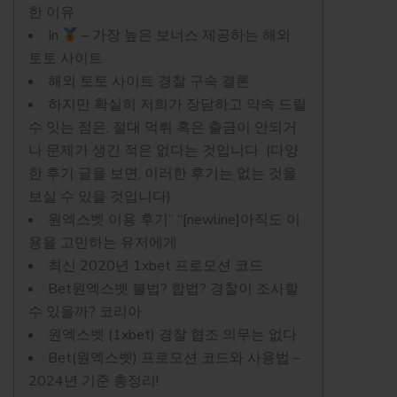
한 이유
In
– 가장 높은 보너스 제공하는 해외
토토 사이트
해외 토토 사이트 경찰 구속 결론
하지만 확실히 저희가 장담하고 약속 드릴
수 잇는 점은, 절대 먹튀 혹은 출금이 안되거
나 문제가 생긴 적은 없다는 것입니다 (다양
한 후기 글을 보면, 이러한 후기는 없는 것을
보실 수 있을 것입니다)
원엑스벳 이용 후기” “[newline]아직도 이
용을 고민하는 유저에게
최신 2020년 1xbet 프로모션 코드
Bet원엑스벳 불법? 합법? 경찰이 조사할
수 있을까? 코리아
원엑스벳 (1xbet) 경찰 협조 의무는 없다
Bet(원엑스벳) 프로모션 코드와 사용법 –
2024년 기준 총정리!